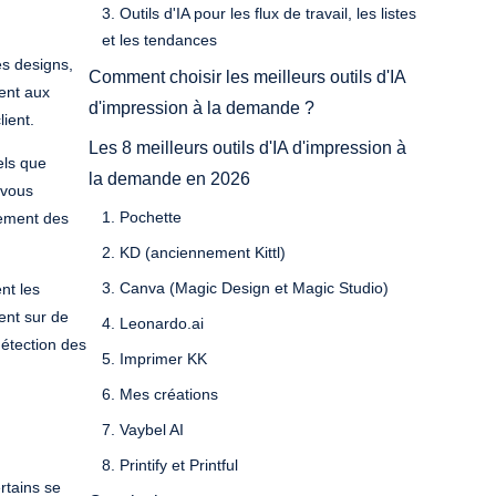
3. Outils d'IA pour les flux de travail, les listes
et les tendances
es designs,
Comment choisir les meilleurs outils d'IA
tent aux
d'impression à la demande ?
ient.
Les 8 meilleurs outils d'IA d'impression à
els que
la demande en 2026
 vous
1. Pochette
nement des
2. KD (anciennement Kittl)
3. Canva (Magic Design et Magic Studio)
nt les
ent sur de
4. Leonardo.ai
détection des
5. Imprimer KK
6. Mes créations
7. Vaybel AI
8. Printify et Printful
rtains se