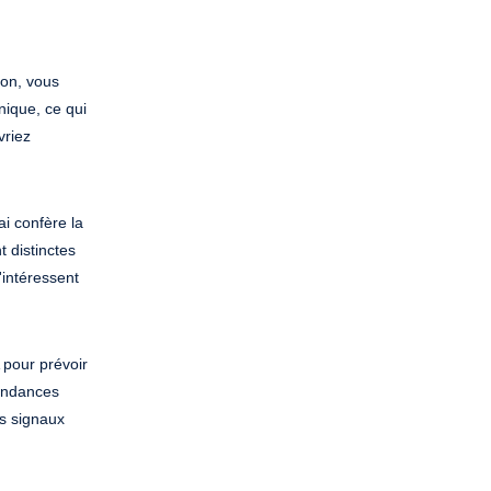
ion, vous
nique, ce qui
vriez
i confère la
 distinctes
'intéressent
 pour prévoir
tendances
es signaux