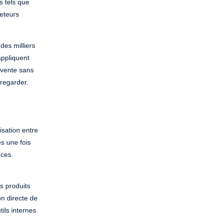
s tels que
heteurs
es milliers
appliquent
 vente sans
 regarder.
isation entre
s une fois
nces
es produits
on directe de
tils internes