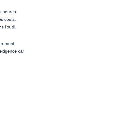
es heures
s coûts,
l'outil.
purement
exigence car