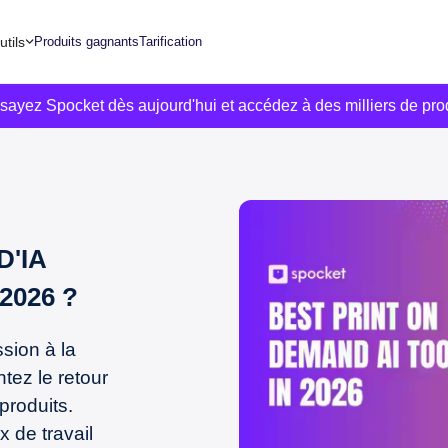
utils
Produits gagnants
Tarification
ssayez Spocket dès aujourd'hui et accédez à des milliers de pro
D'IA
2026 ?
ssion à la
ez le retour
produits.
x de travail