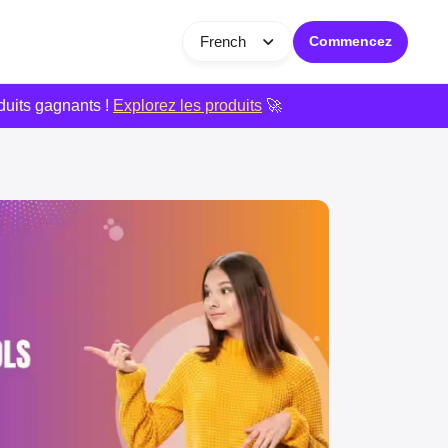
French
Commencez
duits gagnants !
Explorez les produits
🚀