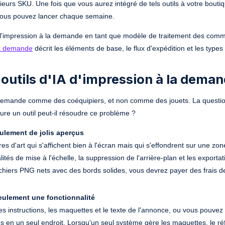
ieurs SKU. Une fois que vous aurez intégré de tels outils à votre bouti
vous pouvez lancer chaque semaine.
 l'impression à la demande en tant que modèle de traitement des com
la demande
décrit les éléments de base, le flux d'expédition et les types
outils d'IA d'impression à la deman
 la demande comme des coéquipiers, et non comme des jouets. La questio
ure un outil peut-il résoudre ce problème ?
seulement de jolis aperçus
vres d'art qui s'affichent bien à l'écran mais qui s'effondrent sur une zon
és de mise à l'échelle, la suppression de l'arrière-plan et les exporta
fichiers PNG nets avec des bords solides, vous devrez payer des frais d
seulement une fonctionnalité
s instructions, les maquettes et le texte de l'annonce, ou vous pouvez u
s en un seul endroit. Lorsqu'un seul système gère les maquettes, le r