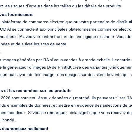
ez les risques d'erreurs dans les tailles ou les détails des produits.
 vos fournisseurs
e plateforme de commerce électronique ou votre partenaire de distribut
s POD AI se connectent aux principales plateformes de commerce électro
alités d'IA avec votre infrastructure technologique existante. Vous de
es et de suivre les sites de vente.
é
s images générées par l'IA si vous vendez à grande échelle. Leonardo.a
 le générateur d'images IA de PrintKK crée des variantes juridiquement
haque outil avant de télécharger des designs sur des sites de vente qui s
 et les recherches sur les produits
 2026 sont souvent liés aux données du marché. Ils peuvent utiliser l'IA
rands ensembles de données, et mettre en évidence des sélections de 
chés mondiaux. Si vous le remarquez, cela signifie que vous recevez d
t inondé.
s économisez réellement