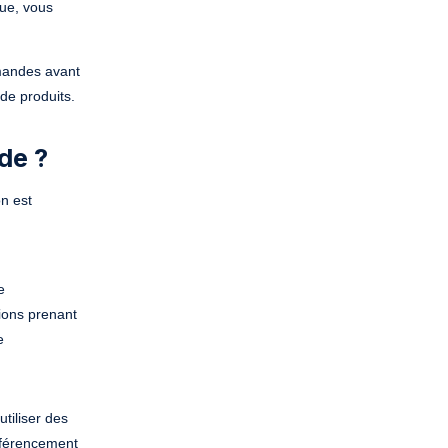
que, vous
mandes avant
 de produits.
de ?
n est
e
tions prenant
e
tiliser des
éférencement