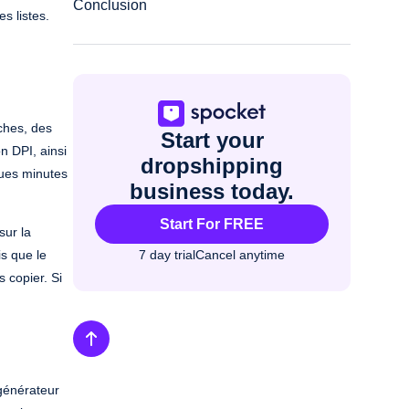
Conclusion
s listes.
ches, des
Start your
n DPI, ainsi
dropshipping
ques minutes
business today.
Start For FREE
sur la
s que le
7 day trial
Cancel anytime
 copier. Si
 générateur