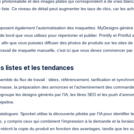
 photoréaliste et des images plates qui correspondent à de vrais blanc
iste. Ce niveau de détail peut augmenter les taux de clics, car les ac
posent également l'automatisation des maquettes. MyDesigns génère d
rd que vous utilisez pour répertorier et publier. Printify et Printful 
fin que vous puissiez diffuser des photos de produits sur les sites de
le travail de maquette manuelle, c'est ici que vous devez commencer par
les listes et les tendances
ble du flux de travail : idées, référencement, tarification et synchron
n masse, la préparation des annonces et l'acheminement des commande
groupe les designs générés par l'IA, les titres SEO et les push d'anno
ipeline.
alogues. Spocket utilise la découverte pilotée par l'IA pour identifier l
, y compris ceux qui combinent l'impression à la demande et la livrais
 réécrit la copie du produit en fonction des avantages, tandis que les ou