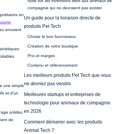
Note sur les inventions liées aux animaux de
compagnie qui ne devraient pas exister
priétaires en
Un guide pour la livraison directe de
pagnie
produits Pet Tech
res envoient
Choisir le bon fournisseur
Création de votre boutique
génétiques.
Prix et marges
oitables.
Contenu et référencement
Les meilleurs produits Pet Tech que vous
ne devriez pas vendre
 une simple
fs et d'un
Meilleures startups et entreprises de
technologie pour animaux de compagnie
en 2026
rage solides.
nent de
Comment démarrer avec les produits
Animal Tech ?