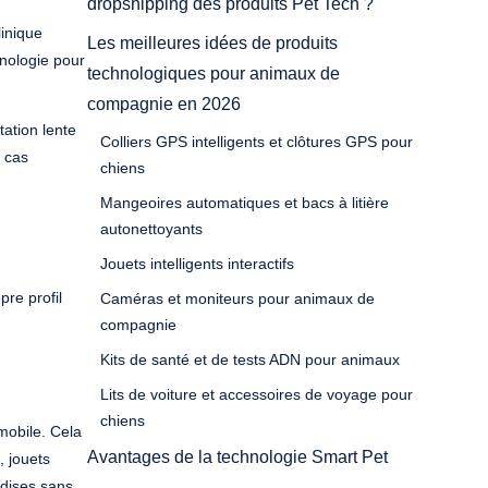
dropshipping des produits Pet Tech ?
linique
Les meilleures idées de produits
hnologie pour
technologiques pour animaux de
compagnie en 2026
tation lente
Colliers GPS intelligents et clôtures GPS pour
s cas
chiens
Mangeoires automatiques et bacs à litière
autonettoyants
Jouets intelligents interactifs
re profil
Caméras et moniteurs pour animaux de
compagnie
Kits de santé et de tests ADN pour animaux
Lits de voiture et accessoires de voyage pour
chiens
mobile. Cela
Avantages de la technologie Smart Pet
 jouets
ndises sans