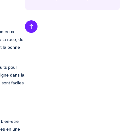
ue en ce
 la race, de
nt la bonne
uits pour
igne dans la
 sont faciles
 bien-être
ques en une