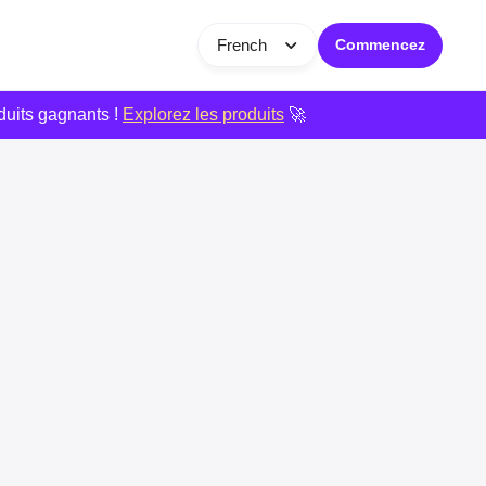
French
Commencez
duits gagnants !
Explorez les produits
🚀