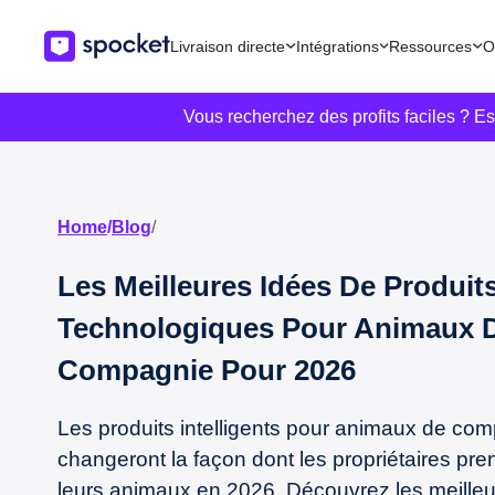
Livraison directe
Intégrations
Ressources
O
Vous recherchez des profits faciles ? E
Home
/
Blog
/
Les Meilleures Idées De Produit
Technologiques Pour Animaux 
Compagnie Pour 2026
Les produits intelligents pour animaux de co
changeront la façon dont les propriétaires pre
leurs animaux en 2026. Découvrez les meilleu