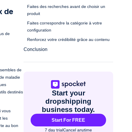
Faites des recherches avant de choisir un
x de
produit
Faites correspondre la catégorie à votre
configuration
lus de
Renforcez votre crédibilité grâce au contenu
Conclusion
nsembles de
 de maladie
ques
Start your
utils destinés
dropshipping
business today.
i vous
 les
Start For FREE
rte au bon
7 day trial
Cancel anytime