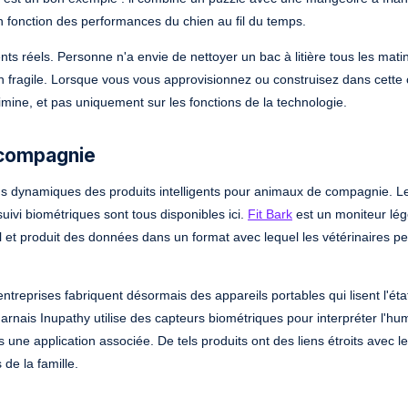
 en fonction des performances du chien au fil du temps.
nts réels. Personne n'a envie de nettoyer un bac à litière tous les mati
in fragile. Lorsque vous vous approvisionnez ou construisez dans cette 
imine, et pas uniquement sur les fonctions de la technologie.
 compagnie
lus dynamiques des produits intelligents pour animaux de compagnie. Le
 suivi biométriques sont tous disponibles ici.
Fit Bark
est un moniteur lég
eil et produit des données dans un format avec lequel les vétérinaires p
entreprises fabriquent désormais des appareils portables qui lisent l'ét
arnais Inupathy utilise des capteurs biométriques pour interpréter l'h
s une application associée. De tels produits ont des liens étroits avec l
de la famille.