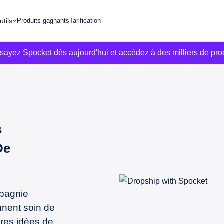
utils
Produits gagnants
Tarification
ssayez Spocket dès aujourd'hui et accédez à des milliers de pro
s
De
mpagnie
nnent soin de
res idées de