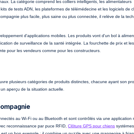
ux. La catégorie comprend les colliers intelligents, les alimentateurs
ts de tests ADN, les plateformes de télémédecine et les logiciels de c
compagnie plus facile, plus saine ou plus connectée, il relève de la tec
développement d'applications mobiles. Les produits vont d'un bol à alimen
cation de surveillance de la santé intégrée. La fourchette de prix et le
ssante pour les vendeurs comme pour les constructeurs.
e plusieurs catégories de produits distinctes, chacune ayant son prop
un aperçu de la situation actuelle.
 compagnie
ectés au Wi-Fi ou au Bluetooth et sont contrôlés via une application 
 avec reconnaissance par puce RFID,
Clôture GPS pour chiens
systèmes,
est un bon exemple : il combine un puzzle avec une mangeoire à fria