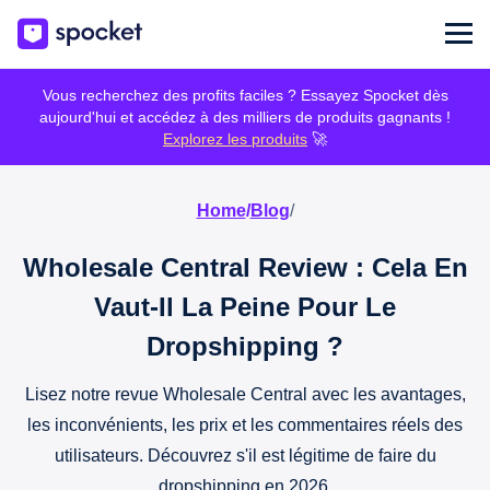
Vous recherchez des profits faciles ? Essayez Spocket dès
aujourd'hui et accédez à des milliers de produits gagnants !
Explorez les produits
🚀
Home
/
Blog
/
Wholesale Central Review : Cela En
Vaut-Il La Peine Pour Le
Dropshipping ?
Lisez notre revue Wholesale Central avec les avantages,
les inconvénients, les prix et les commentaires réels des
utilisateurs. Découvrez s'il est légitime de faire du
dropshipping en 2026.