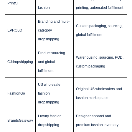
Printful
fashion
printing, automated fulfillment
Branding and multi-
Custom packaging, sourcing,
EPROLO
category
global fulfillment
dropshipping
Product sourcing
Warehousing, sourcing, POD,
CJdropshipping
and global
custom packaging
fulfillment
US wholesale
Original US wholesalers and
FashionGo
fashion
fashion marketplace
dropshipping
Luxury fashion
Designer apparel and
BrandsGateway
dropshipping
premium fashion inventory