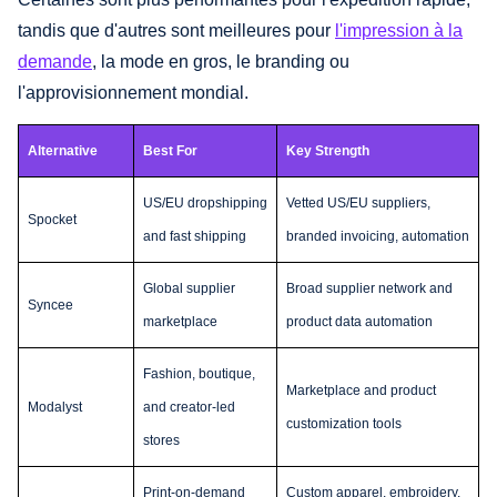
tandis que d'autres sont meilleures pour
l'impression à la
demande
, la mode en gros, le branding ou
l'approvisionnement mondial.
Alternative
Best For
Key Strength
US/EU dropshipping
Vetted US/EU suppliers,
Spocket
and fast shipping
branded invoicing, automation
Global supplier
Broad supplier network and
Syncee
marketplace
product data automation
Fashion, boutique,
Marketplace and product
Modalyst
and creator-led
customization tools
stores
Print-on-demand
Custom apparel, embroidery,