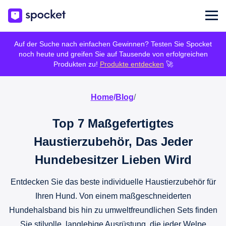
Auf der Suche nach einfachen Gewinnen? Testen Sie Spocket
noch heute und greifen Sie auf Tausende von erfolgreichen
Produkten zu!
Produkte entdecken
🚀
Home
/
Blog
/
Top 7 Maßgefertigtes
Haustierzubehör, Das Jeder
Hundebesitzer Lieben Wird
Entdecken Sie das beste individuelle Haustierzubehör für
Ihren Hund. Von einem maßgeschneiderten
Hundehalsband bis hin zu umweltfreundlichen Sets finden
Sie stilvolle, langlebige Ausrüstung, die jeder Welpe