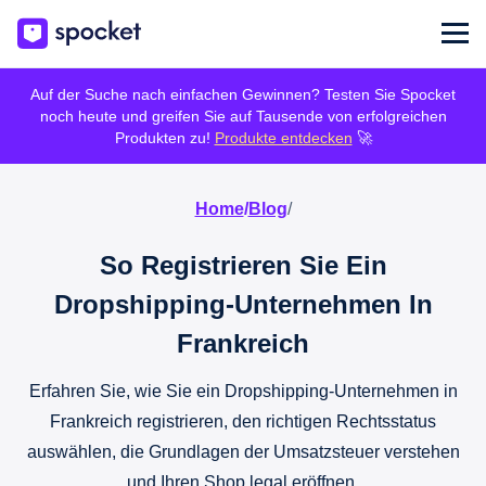
Auf der Suche nach einfachen Gewinnen? Testen Sie Spocket
noch heute und greifen Sie auf Tausende von erfolgreichen
Produkten zu!
Produkte entdecken
🚀
Home
/
Blog
/
So Registrieren Sie Ein
Dropshipping-Unternehmen In
Frankreich
Erfahren Sie, wie Sie ein Dropshipping-Unternehmen in
Frankreich registrieren, den richtigen Rechtsstatus
auswählen, die Grundlagen der Umsatzsteuer verstehen
und Ihren Shop legal eröffnen.