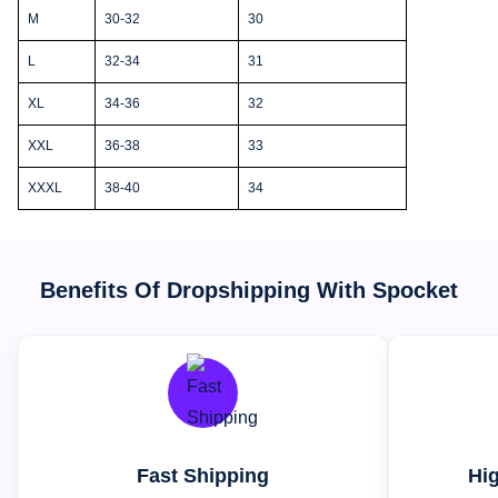
M
30-32
30
L
32-34
31
XL
34-36
32
XXL
36-38
33
XXXL
38-40
34
Benefits Of Dropshipping With Spocket
Fast Shipping
Hig