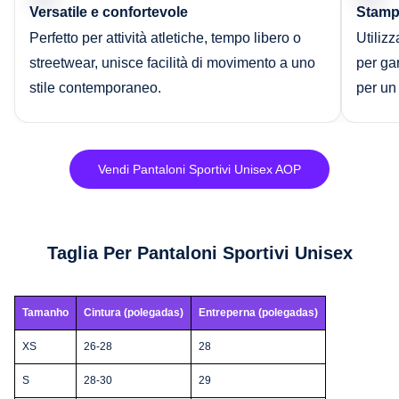
Versatile e confortevole
Stampe
Perfetto per attività atletiche, tempo libero o
Utiliz
streetwear, unisce facilità di movimento a uno
per gar
stile contemporaneo.
per un
Vendi Pantaloni Sportivi Unisex AOP
Taglia Per Pantaloni Sportivi Unisex
Tamanho
Cintura (polegadas)
Entreperna (polegadas)
XS
26-28
28
S
28-30
29