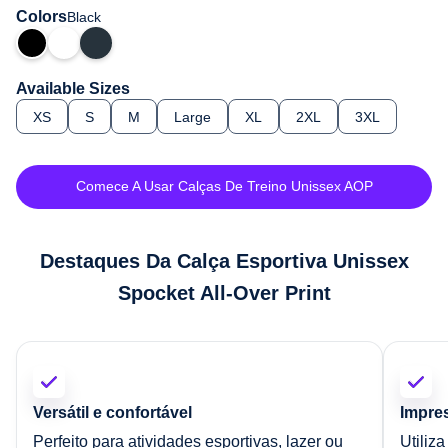
Colors
Black
Available Sizes
XS
S
M
Large
XL
2XL
3XL
Comece A Usar Calças De Treino Unissex AOP
Destaques Da Calça Esportiva Unissex
Spocket All-Over Print
Versátil e confortável
Impre
Perfeito para atividades esportivas, lazer ou
Utiliz