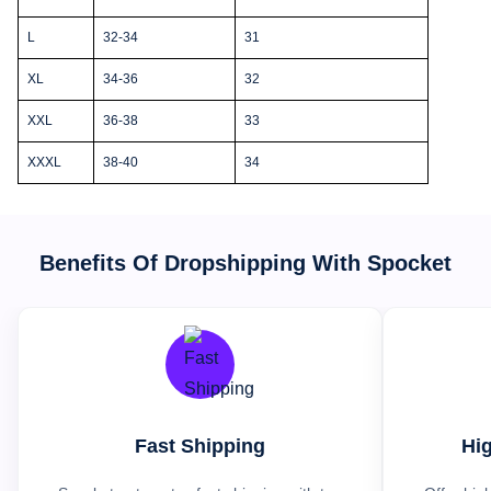
L
32-34
31
XL
34-36
32
XXL
36-38
33
XXXL
38-40
34
Benefits Of Dropshipping With Spocket
Fast Shipping
Hig