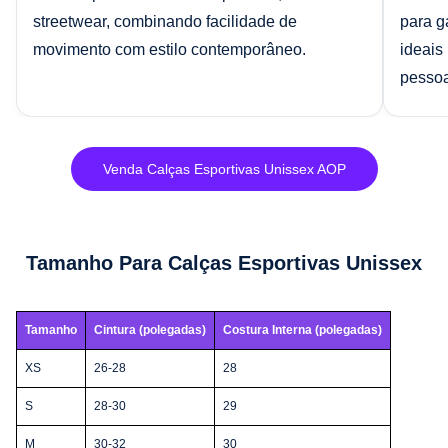
streetwear, combinando facilidade de
para ga
movimento com estilo contemporâneo.
ideais
pessoa
Venda Calças Esportivas Unissex AOP
Tamanho Para Calças Esportivas Unissex
Tamanho
Cintura (polegadas)
Costura Interna (polegadas)
XS
26-28
28
S
28-30
29
M
30-32
30