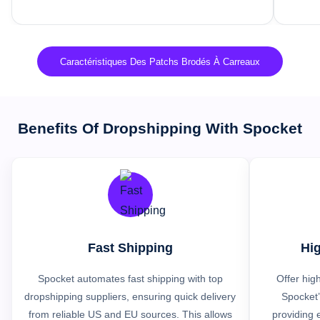
Caractéristiques Des Patchs Brodés À Carreaux
Benefits Of Dropshipping With Spocket
Fast Shipping
Hig
Spocket automates fast shipping with top
Offer hig
dropshipping suppliers, ensuring quick delivery
Spocket’
from reliable US and EU sources. This allows
providing e