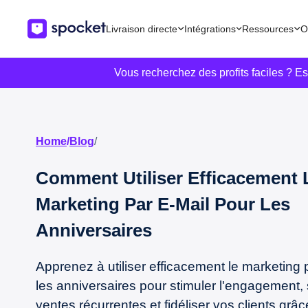
Livraison directe
Intégrations
Ressources
O
Vous recherchez des profits faciles ? E
Home
/
Blog
/
Comment Utiliser Efficacement 
Marketing Par E-Mail Pour Les
Anniversaires
Apprenez à utiliser efficacement le marketing 
les anniversaires pour stimuler l'engagement, 
ventes récurrentes et fidéliser vos clients grâ