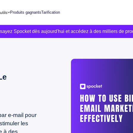
utils
Produits gagnants
Tarification
ssayez Spocket dès aujourd'hui et accédez à des milliers de pro
Le
par e-mail pour
stimuler les
ce à des