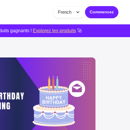
French
Commencez
duits gagnants !
Explorez les produits
🚀