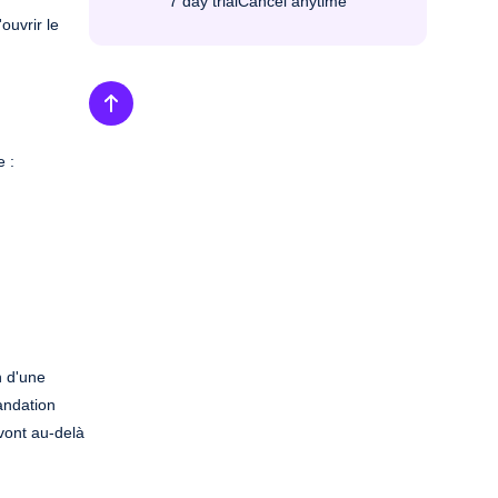
7 day trial
Cancel anytime
'ouvrir le
e :
n d'une
andation
vont au-delà