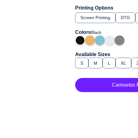
Printing Options
Screen Printing
DTG
Colors
Black
Available Sizes
S
M
L
XL
Camisetas 