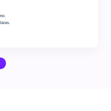
eno.
laras.