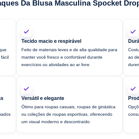
aques Da Blusa Masculina Spocket Dro
Tecido macio e respirável
Durá
que
Feito de materiais leves e de alta qualidade para
Costu
fácil
manter você fresco e confortável durante
ao d
exercícios ou atividades ao ar livre.
dure
as
Versátil e elegante
Prod
Ótimo para roupas casuais, roupas de ginástica
Opçõe
quados
ou coleções de roupas esportivas, oferecendo
consu
um visual moderno e descontraído.