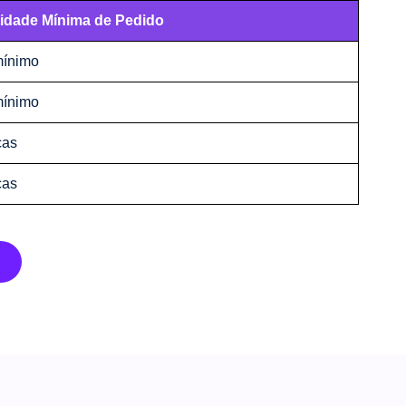
idade Mínima de Pedido
ínimo
ínimo
ças
ças