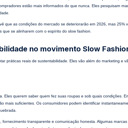
 compradores estão mais informados do que nunca. Eles pesquisam ma
dade.
revê que as condições do mercado se deteriorarão em 2026, mas 25%
 que se alinharem com o espírito do slow fashion.
abilidade no movimento Slow Fashio
r práticas reais de sustentabilidade. Eles vão além do marketing e v
a. Eles querem saber quem fez suas roupas e sob quais condições. E
 são mais suficientes. Os consumidores podem identificar instantaneam
 quebrada.
os, fornecimento transparente e comunicação honesta. Algumas marcas