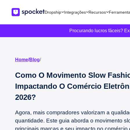
Dropship
Integrações
Recursos
Ferrament
Procurando lucros fáceis? E
Home
/
Blog
/
Como O Movimento Slow Fashio
Impactando O Comércio Eletrô
2026?
Agora, mais compradores valorizam a qualid
quantidade. Este guia aborda o movimento slo
principais marcas e seu impacto no comércio e