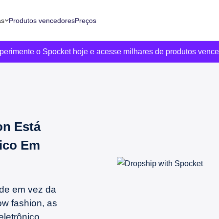
as
Produtos vencedores
Preços
xperimente o Spocket hoje e acesse milhares de produtos venc
n Está
nico Em
ade em vez da
w fashion, as
letrônico.