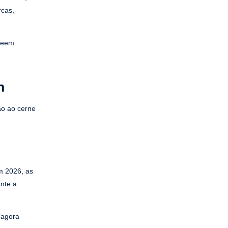
rcas,
 veem
n
ão ao cerne
m 2026, as
ente a
 agora