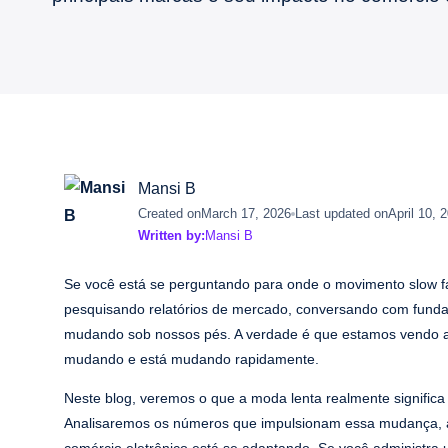
Mansi B
Created on
March 17, 2026
Last updated on
April 10, 
Written by:
Mansi B
Se você está se perguntando para onde o movimento slow fa
pesquisando relatórios de mercado, conversando com fun
mudando sob nossos pés. A verdade é que estamos vendo al
mudando e está mudando rapidamente.
Neste blog, veremos o que a moda lenta realmente significa
Analisaremos os números que impulsionam essa mudança, as
comércio eletrônico está se adaptando. Se você administra 