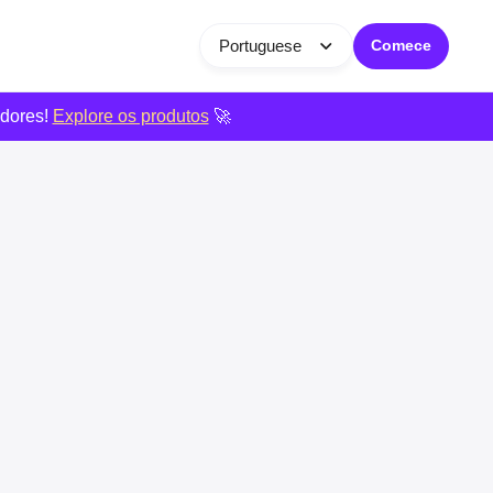
Portuguese
Comece
edores!
Explore os produtos
🚀