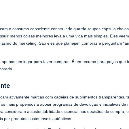
icam o consumo consciente construindo guarda-roupas cápsula cheios 
 possuir menos coisas melhores leva a uma vida mais simples. Eles vee
siasmo do marketing. São eles que planejam compras e perguntam “ai
 é apenas um lugar para fazer compras. É um recurso para peças que 
porada.
ente
uscam ativamente marcas com cadeias de suprimentos transparentes, t
 os mais propensos a apoiar programas de devolução e iniciativas de 
a consideram a sustentabilidade essencial nas decisões de compra, 
por produtos sustentáveis autênticos.