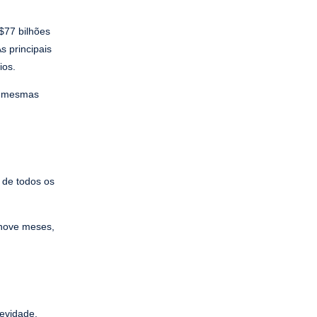
$77 bilhões
 principais
ios.
s mesmas
 de todos os
 nove meses,
gevidade,