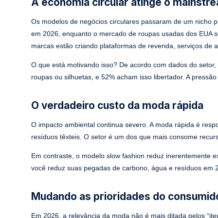
A economia circular atinge o mainstr
Os modelos de negócios circulares passaram de um nicho par
em 2026, enquanto o mercado de roupas usadas dos EUA sozi
marcas estão criando plataformas de revenda, serviços de 
O que está motivando isso? De acordo com dados do seto
roupas ou silhuetas, e 52% acham isso libertador. A pressã
O verdadeiro custo da moda rápida
O impacto ambiental continua severo. A moda rápida é resp
resíduos têxteis. O setor é um dos que mais consome recurs
Em contraste, o modelo slow fashion reduz inerentemente 
você reduz suas pegadas de carbono, água e resíduos em 2
Mudando as prioridades do consumid
Em 2026, a relevância da moda não é mais ditada pelos “iten