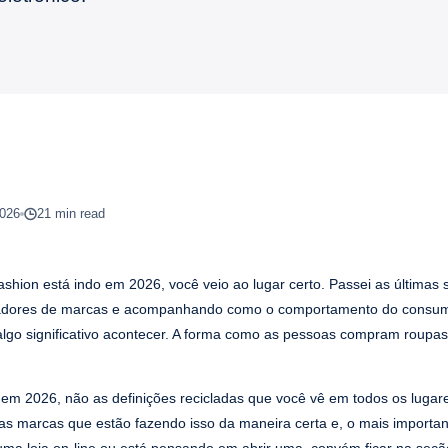
2026
21 min read
shion está indo em 2026, você veio ao lugar certo. Passei as últimas
dadores de marcas e acompanhando como o comportamento do consum
go significativo acontecer. A forma como as pessoas compram roupas
 em 2026, não as definições recicladas que você vê em todos os lugar
 marcas que estão fazendo isso da maneira certa e, o mais importan
uma loja on-line ou está pensando em abrir uma, convém ficar na seçã