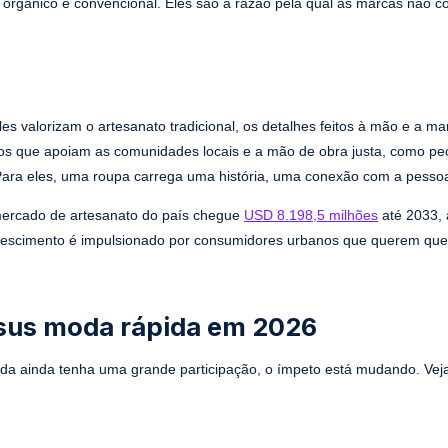
o orgânico e convencional. Eles são a razão pela qual as marcas não
les valorizam o artesanato tradicional, os detalhes feitos à mão e a m
tos que apoiam as comunidades locais e a mão de obra justa, como pe
Para eles, uma roupa carrega uma história, uma conexão com a pessoa
 mercado de artesanato do país chegue
USD 8.198,5 milhões
até 2033,
rescimento é impulsionado por consumidores urbanos que querem que
rsus moda rápida em 2026
da ainda tenha uma grande participação, o ímpeto está mudando. Vej