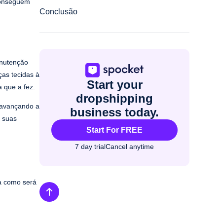
 conseguem
Conclusão
anutenção
ças tecidas à
Start your
 que a fez.
dropshipping
 avançando a
business today.
 suas
Start For FREE
7 day trial
Cancel anytime
a como será