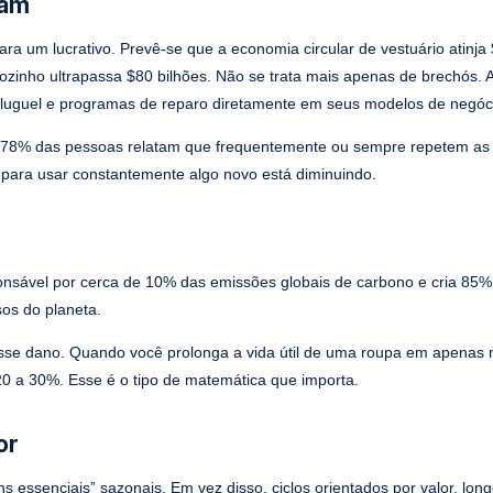
eam
a um lucrativo. Prevê-se que a economia circular de vestuário atinja 
nho ultrapassa $80 bilhões. Não se trata mais apenas de brechós. As
aluguel e programas de reparo diretamente em seus modelos de negóc
r, 78% das pessoas relatam que frequentemente ou sempre repetem a
o para usar constantemente algo novo está diminuindo.
onsável por cerca de 10% das emissões globais de carbono e cria 85%
os do planeta.
esse dano. Quando você prolonga a vida útil de uma roupa em apenas
0 a 30%. Esse é o tipo de matemática que importa.
or
s essenciais” sazonais. Em vez disso, ciclos orientados por valor, lon