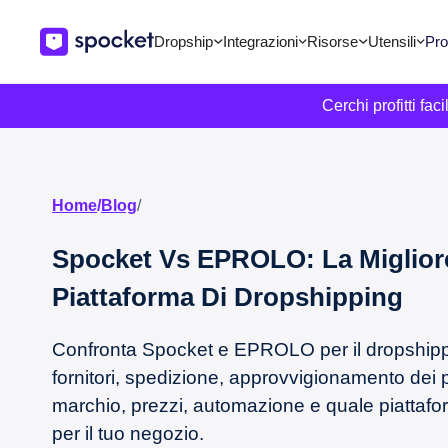
Dropship
Integrazioni
Risorse
Utensili
Pro
Cerchi profitti fa
Home
/
Blog
/
Spocket Vs EPROLO: La Miglior
Piattaforma Di Dropshipping
Confronta Spocket e EPROLO per il dropshippi
fornitori, spedizione, approvvigionamento dei p
marchio, prezzi, automazione e quale piattafo
per il tuo negozio.