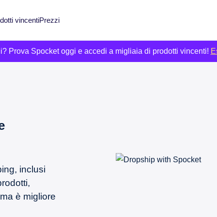
dotti vincenti
Prezzi
cili? Prova Spocket oggi e accedi a migliaia di prodotti vincenti!
Es
e
ng, inclusi
rodotti,
rma è migliore