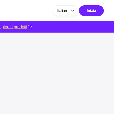
Italian
Inizia
plora i prodotti
🚀