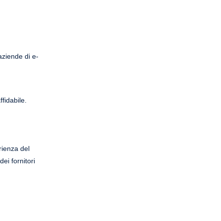
aziende di e-
fidabile.
rienza del
ei fornitori