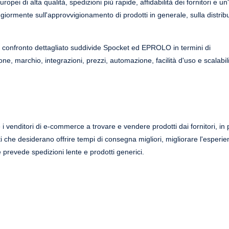
opei di alta qualità, spedizioni più rapide, affidabilità dei fornitori e u
giormente sull'approvvigionamento di prodotti in generale, sulla distrib
o confronto dettagliato suddivide Spocket ed EPROLO in termini di
one, marchio, integrazioni, prezzi, automazione, facilità d'uso e scalabil
 venditori di e-commerce a trovare e vendere prodotti dai fornitori, in 
ti che desiderano offrire tempi di consegna migliori, migliorare l'esperie
prevede spedizioni lente e prodotti generici.