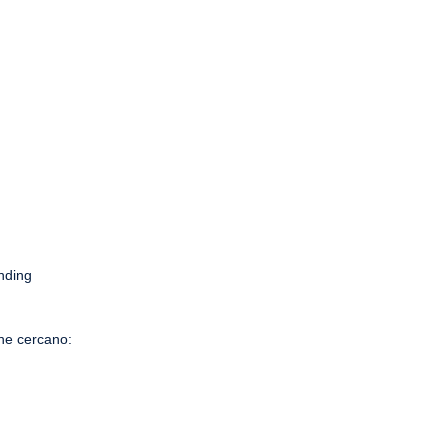
anding
che cercano: