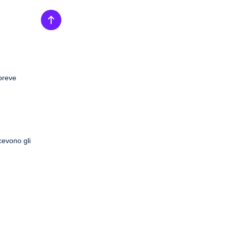
 breve
cevono gli