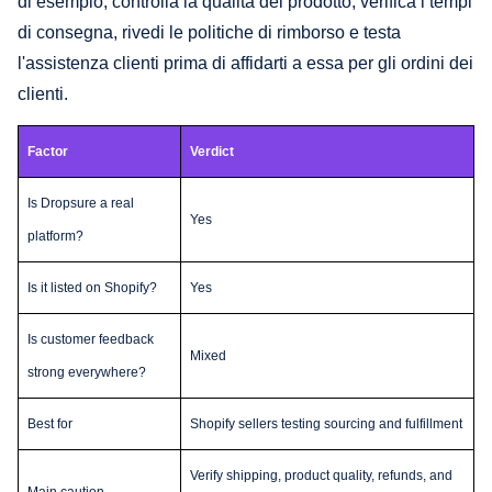
di esempio, controlla la qualità del prodotto, verifica i tempi
di consegna, rivedi le politiche di rimborso e testa
l'assistenza clienti prima di affidarti a essa per gli ordini dei
clienti.
Factor
Verdict
Is Dropsure a real
Yes
platform?
Is it listed on Shopify?
Yes
Is customer feedback
Mixed
strong everywhere?
Best for
Shopify sellers testing sourcing and fulfillment
Verify shipping, product quality, refunds, and
Main caution