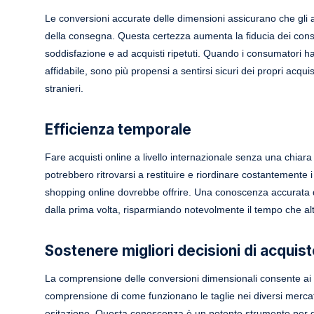
Le conversioni accurate delle dimensioni assicurano che gli a
della consegna. Questa certezza aumenta la fiducia dei consu
soddisfazione e ad acquisti ripetuti. Quando i consumatori hann
affidabile, sono più propensi a sentirsi sicuri dei propri acqu
stranieri.
Efficienza temporale
Fare acquisti online a livello internazionale senza una chiar
potrebbero ritrovarsi a restituire e riordinare costantemente i
shopping online dovrebbe offrire. Una conoscenza accurata del
dalla prima volta, risparmiando notevolmente il tempo che altr
Sostenere migliori decisioni di acquis
La comprensione delle conversioni dimensionali consente ai c
comprensione di come funzionano le taglie nei diversi mercat
esitazione. Questa conoscenza è un potente strumento per div