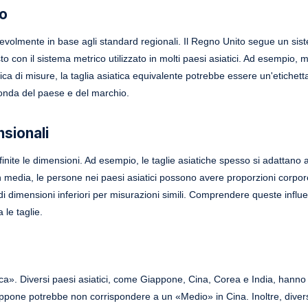
to
otevolmente in base agli standard regionali. Il Regno Unito segue un sist
to con il sistema metrico utilizzato in molti paesi asiatici. Ad esempio, 
ica di misure, la taglia asiatica equivalente potrebbe essere un'etichett
nda del paese e del marchio.
nsionali
finite le dimensioni. Ad esempio, le taglie asiatiche spesso si adattano 
 In media, le persone nei paesi asiatici possono avere proporzioni corpo
i dimensioni inferiori per misurazioni simili. Comprendere queste influe
 le taglie.
ca». Diversi paesi asiatici, come Giappone, Cina, Corea e India, hanno 
pone potrebbe non corrispondere a un «Medio» in Cina. Inoltre, diver