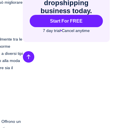
dropshipping
può migliorare
business today.
Start For FREE
7 day trial
Cancel anytime
lmente tra le
 norme
a diversi tipi
to alla moda
e sia il
i. Offrono un