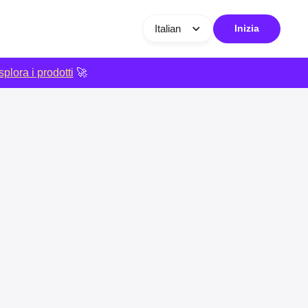
Italian
Inizia
plora i prodotti
🚀