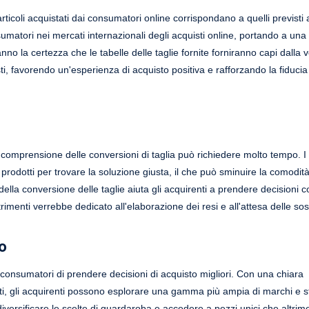
rticoli acquistati dai consumatori online corrispondano a quelli previst
matori nei mercati internazionali degli acquisti online, portando a un
o la certezza che le tabelle delle taglie fornite forniranno capi dalla ve
isti, favorendo un'esperienza di acquisto positiva e rafforzando la fiduci
a comprensione delle conversioni di taglia può richiedere molto tempo. 
 prodotti per trovare la soluzione giusta, il che può sminuire la comodit
la conversione delle taglie aiuta gli acquirenti a prendere decisioni co
imenti verrebbe dedicato all'elaborazione dei resi e all'attesa delle sost
to
onsumatori di prendere decisioni di acquisto migliori. Con una chiara
i, gli acquirenti possono esplorare una gamma più ampia di marchi e st
ersificare le scelte di guardaroba e accedere a pezzi unici che altrime