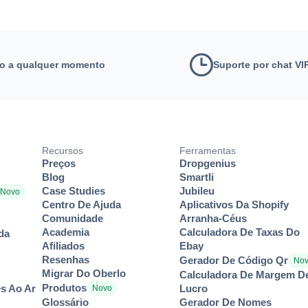
no a qualquer momento
Suporte por chat VI
Recursos
Ferramentas
Preços
Dropgenius
Blog
Smartli
Case Studies
Jubileu
Novo
Centro De Ajuda
Aplicativos Da Shopify
Comunidade
Arranha-Céus
Academia
Calculadora De Taxas Do
da
Afiliados
Ebay
Resenhas
Gerador De Código Qr
No
Migrar Do Oberlo
Calculadora De Margem D
Produtos
es Ao Ar
Lucro
Novo
Glossário
Gerador De Nomes