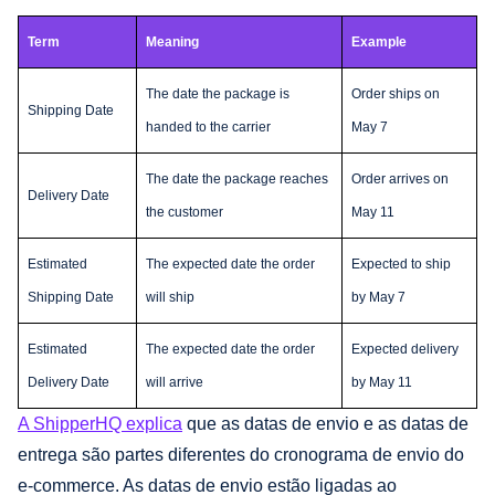
Term
Meaning
Example
The date the package is
Order ships on
Shipping Date
handed to the carrier
May 7
The date the package reaches
Order arrives on
Delivery Date
the customer
May 11
Estimated
The expected date the order
Expected to ship
Shipping Date
will ship
by May 7
Estimated
The expected date the order
Expected delivery
Delivery Date
will arrive
by May 11
A ShipperHQ explica
que as datas de envio e as datas de
entrega são partes diferentes do cronograma de envio do
e-commerce. As datas de envio estão ligadas ao