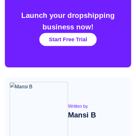
Launch your dropshipping
business now!
Start Free Trial
Written by
Mansi B